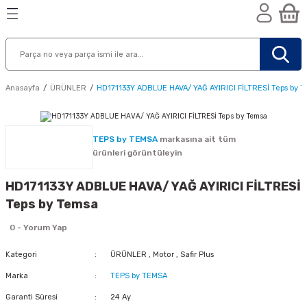
Geri Dön
Geri Dön
Geri Dön
n
Anasayfa
ÜRÜNLER
HD171133Y ADBLUE HAVA/ YAĞ AYIRICI FİLTRESİ Teps by 
TEPS by TEMSA
markasına ait tüm
ürünleri görüntüleyin
HD171133Y ADBLUE HAVA/ YAĞ AYIRICI FİLTRESİ
Teps by Temsa
0 - Yorum Yap
Kategori
ÜRÜNLER
,
Motor
,
Safir Plus
Marka
TEPS by TEMSA
nik
Garanti Süresi
24 Ay