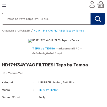
Geri Dön
Geri Dön
Geri Dön
n
Anasayfa
ÜRÜNLER
HD171134Y YAG FILTRESI Teps by Temsa
TEPS by TEMSA
markasına ait tüm
ürünleri görüntüleyin
HD171134Y YAG FILTRESI Teps by Temsa
0 - Yorum Yap
Kategori
ÜRÜNLER
,
Motor
,
Safir Plus
Marka
TEPS by TEMSA
Garanti Süresi
24 Ay
nik