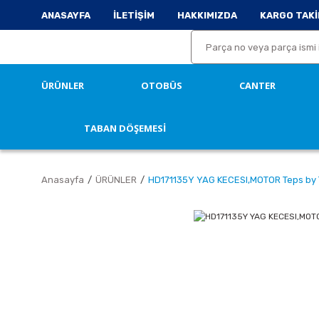
ANASAYFA
İLETİŞİM
HAKKIMIZDA
KARGO TAKİ
ÜRÜNLER
OTOBÜS
CANTER
TABAN DÖŞEMESİ
Anasayfa
ÜRÜNLER
HD171135Y YAG KECESI,MOTOR Teps by