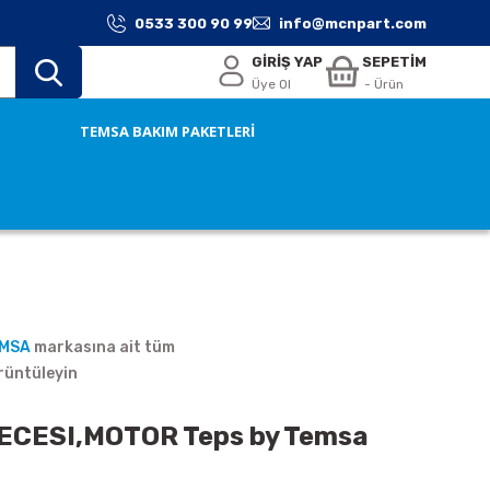
0533 300 90 99
info@mcnpart.com
GİRİŞ YAP
SEPETİM
Üye Ol
- Ürün
TEMSA BAKIM PAKETLERİ
EMSA
markasına ait tüm
rüntüleyin
ECESI,MOTOR Teps by Temsa