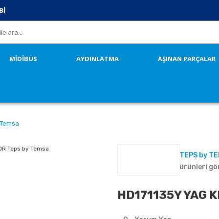
Bİ
MİDİBÜS
AYDINLATMA
AŞINAN PARÇALAR
 Temsa
TEPS by T
ürünleri gö
HD171135Y YAG K