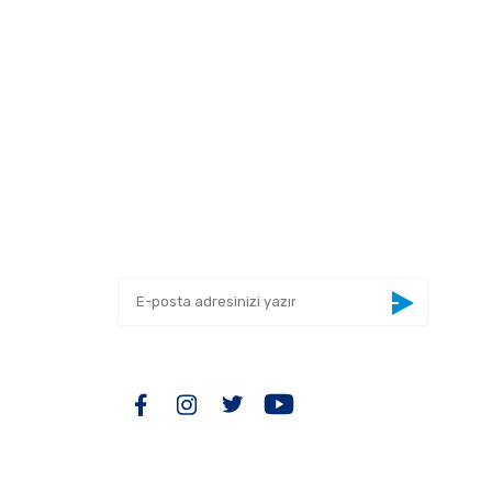
 tarafımıza iletebilirsiniz.
E-BÜLTEN
Yeniliklerden haberdar olmak için haber
bültenimize kaydolun
BİZİ TAKİP EDİN