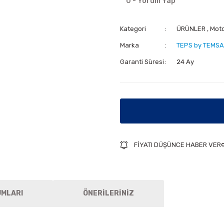
0 - Yorum Yap
Kategori
ÜRÜNLER
,
Mot
Marka
TEPS by TEMSA
Garanti Süresi
24 Ay
FİYATI DÜŞÜNCE HABER VER
UMLARI
ÖNERİLERİNİZ