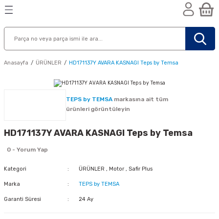
Geri Dön
Geri Dön
Geri Dön
n
Anasayfa
ÜRÜNLER
HD171137Y AVARA KASNAGI Teps by Temsa
TEPS by TEMSA
markasına ait tüm
ürünleri görüntüleyin
HD171137Y AVARA KASNAGI Teps by Temsa
0 - Yorum Yap
Kategori
ÜRÜNLER
,
Motor
,
Safir Plus
Marka
TEPS by TEMSA
Garanti Süresi
24 Ay
nik