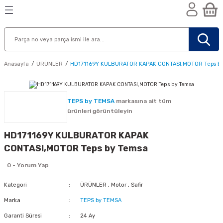
Geri Dön
Geri Dön
Geri Dön
n
Anasayfa
ÜRÜNLER
HD171169Y KULBURATOR KAPAK CONTASI,MOTOR Teps b
TEPS by TEMSA
markasına ait tüm
ürünleri görüntüleyin
HD171169Y KULBURATOR KAPAK
CONTASI,MOTOR Teps by Temsa
0 - Yorum Yap
Kategori
ÜRÜNLER
,
Motor
,
Safir
Marka
TEPS by TEMSA
nik
Garanti Süresi
24 Ay