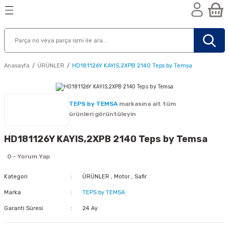
Geri Dön
Geri Dön
Geri Dön
n
Anasayfa
ÜRÜNLER
HD181126Y KAYIS,2XPB 2140 Teps by Temsa
TEPS by TEMSA
markasına ait tüm
ürünleri görüntüleyin
HD181126Y KAYIS,2XPB 2140 Teps by Temsa
0 - Yorum Yap
Kategori
ÜRÜNLER
,
Motor
,
Safir
Marka
TEPS by TEMSA
Garanti Süresi
24 Ay
nik