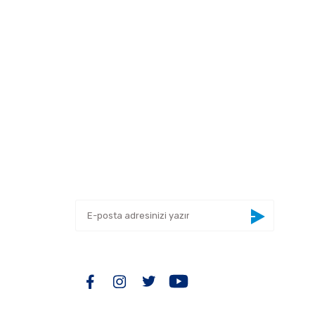
 tarafımıza iletebilirsiniz.
E-BÜLTEN
Yeniliklerden haberdar olmak için haber
bültenimize kaydolun
BİZİ TAKİP EDİN