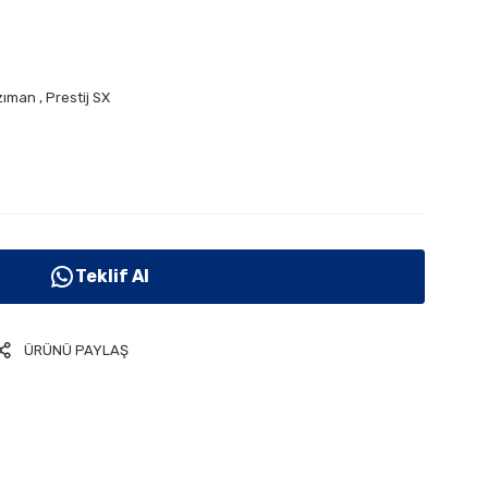
zıman
,
Prestij SX
Teklif Al
ÜRÜNÜ PAYLAŞ