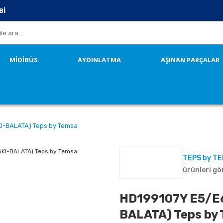
Bİ
MİDİBÜS
AYDINLATMA
AŞINAN PARÇALAR
I-BALATA) Teps by Temsa
TEPS by T
ürünleri gö
HD199107Y E5/E6
BALATA) Teps by