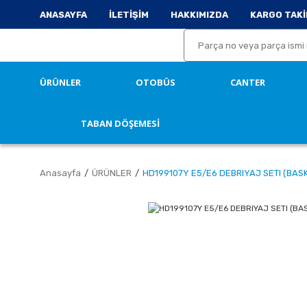
ANASAYFA
İLETİŞİM
HAKKIMIZDA
KARGO TAKİ
ÜRÜNLER
OTOBÜS
CANTER
TABAN DÖŞEMESİ
Anasayfa
ÜRÜNLER
HD199107Y E5/E6 DEBRIYAJ SETI (BASK