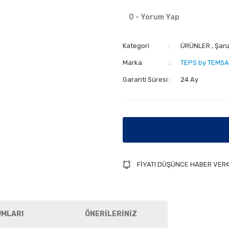
0 - Yorum Yap
Kategori
ÜRÜNLER
,
Şan
Marka
TEPS by TEMSA
Garanti Süresi
24 Ay
FİYATI DÜŞÜNCE HABER VER
UMLARI
ÖNERİLERİNİZ