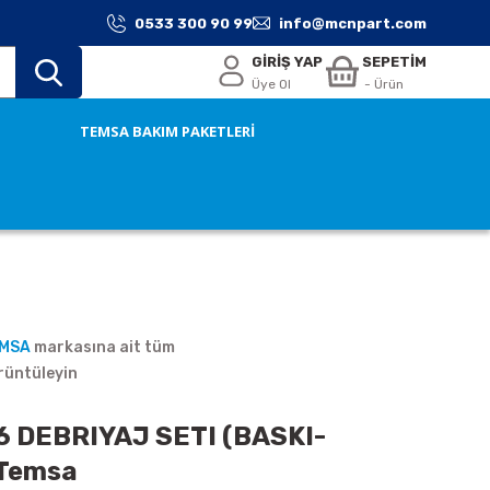
0533 300 90 99
info@mcnpart.com
GİRİŞ YAP
SEPETİM
Üye Ol
- Ürün
TEMSA BAKIM PAKETLERİ
EMSA
markasına ait tüm
rüntüleyin
 DEBRIYAJ SETI (BASKI-
 Temsa