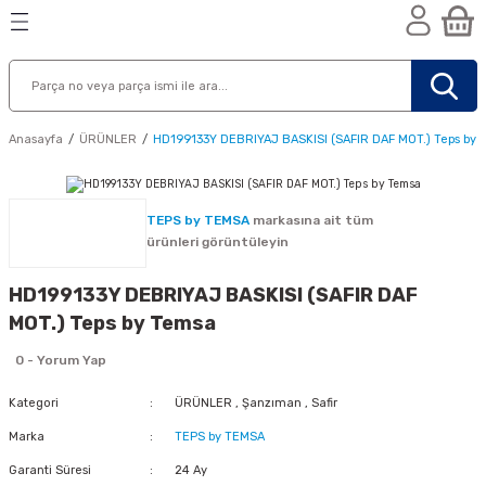
Geri Dön
Geri Dön
Geri Dön
n
Anasayfa
ÜRÜNLER
HD199133Y DEBRIYAJ BASKISI (SAFIR DAF MOT.) Teps by
TEPS by TEMSA
markasına ait tüm
ürünleri görüntüleyin
HD199133Y DEBRIYAJ BASKISI (SAFIR DAF
MOT.) Teps by Temsa
0 - Yorum Yap
Kategori
ÜRÜNLER
,
Şanzıman
,
Safir
Marka
TEPS by TEMSA
nik
Garanti Süresi
24 Ay