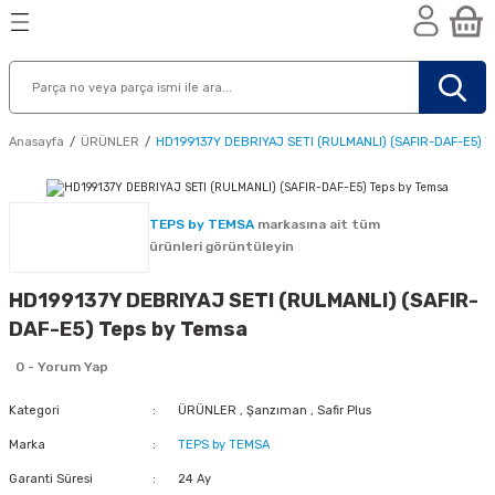
Geri Dön
Geri Dön
Geri Dön
n
Anasayfa
ÜRÜNLER
HD199137Y DEBRIYAJ SETI (RULMANLI) (SAFIR-DAF-E5) T
TEPS by TEMSA
markasına ait tüm
ürünleri görüntüleyin
HD199137Y DEBRIYAJ SETI (RULMANLI) (SAFIR-
DAF-E5) Teps by Temsa
0 - Yorum Yap
Kategori
ÜRÜNLER
,
Şanzıman
,
Safir Plus
Marka
TEPS by TEMSA
nik
Garanti Süresi
24 Ay