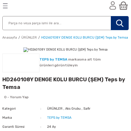
Geri Dön
Geri Dön
Geri Dön
n
Anasayfa
ÜRÜNLER
HD260108Y DENGE KOLU BURCU (ŞEM) Teps by Temsa
TEPS by TEMSA
markasına ait tüm
ürünleri görüntüleyin
HD260108Y DENGE KOLU BURCU (ŞEM) Teps by
Temsa
0 - Yorum Yap
Kategori
ÜRÜNLER
,
Aks Grubu
,
Safir
Marka
TEPS by TEMSA
nik
Garanti Süresi
24 Ay