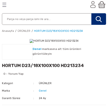
Geri Dön
Geri Dön
Geri Dön
n
Anasayfa
ÜRÜNLER
HORTUM D23/18X100X100 HD213234
Genel
markasına ait tüm ürünleri
görüntüleyin
HORTUM D23/18X100X100 HD213234
0 - Yorum Yap
Kategori
ÜRÜNLER
Marka
Genel
Garanti Süresi
24 Ay
nik