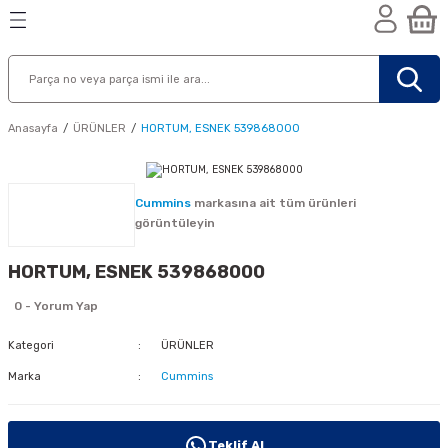
Geri Dön
Geri Dön
Geri Dön
n
Anasayfa
ÜRÜNLER
HORTUM, ESNEK 539868000
Cummins
markasına ait tüm ürünleri
görüntüleyin
HORTUM, ESNEK 539868000
0 - Yorum Yap
Kategori
ÜRÜNLER
Marka
Cummins
nik
Teklif Al