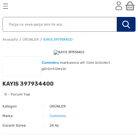
Geri Dön
Geri Dön
Geri Dön
n
Anasayfa
ÜRÜNLER
KAYIS 397934400
Cummins
markasına ait tüm ürünleri
görüntüleyin
KAYIS 397934400
0 - Yorum Yap
Kategori
ÜRÜNLER
Marka
Cummins
Garanti Süresi
24 Ay
nik