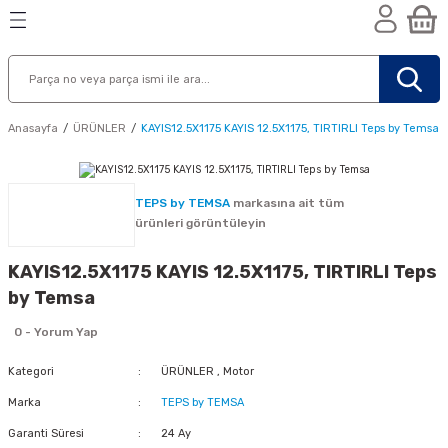
Geri Dön
Geri Dön
Geri Dön
n
Anasayfa
ÜRÜNLER
KAYIS12.5X1175 KAYIS 12.5X1175, TIRTIRLI Teps by Temsa
TEPS by TEMSA
markasına ait tüm
ürünleri görüntüleyin
KAYIS12.5X1175 KAYIS 12.5X1175, TIRTIRLI Teps
by Temsa
0 - Yorum Yap
Kategori
ÜRÜNLER
,
Motor
Marka
TEPS by TEMSA
nik
Garanti Süresi
24 Ay