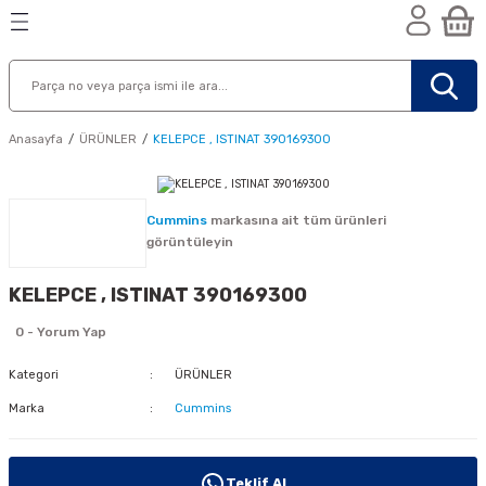
Geri Dön
Geri Dön
Geri Dön
n
Anasayfa
ÜRÜNLER
KELEPCE , ISTINAT 390169300
Cummins
markasına ait tüm ürünleri
görüntüleyin
KELEPCE , ISTINAT 390169300
0 - Yorum Yap
Kategori
ÜRÜNLER
Marka
Cummins
nik
Teklif Al