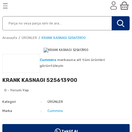
Geri Dön
Geri Dön
Geri Dön
n
Anasayfa
ÜRÜNLER
KRANK KASNAGI 525613900
Cummins
markasına ait tüm ürünleri
görüntüleyin
KRANK KASNAGI 525613900
0 - Yorum Yap
Kategori
ÜRÜNLER
Marka
Cummins
nik
Teklif Al