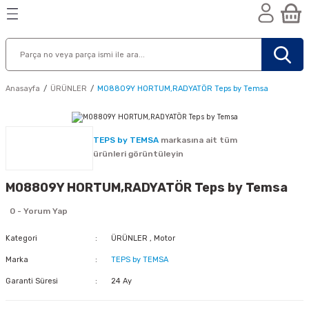
Geri Dön
Geri Dön
Geri Dön
n
Anasayfa
ÜRÜNLER
M08809Y HORTUM,RADYATÖR Teps by Temsa
TEPS by TEMSA
markasına ait tüm
ürünleri görüntüleyin
M08809Y HORTUM,RADYATÖR Teps by Temsa
0 - Yorum Yap
Kategori
ÜRÜNLER
,
Motor
Marka
TEPS by TEMSA
Garanti Süresi
24 Ay
nik