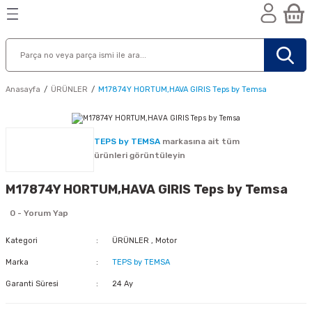
Geri Dön
Geri Dön
Geri Dön
n
Anasayfa
ÜRÜNLER
M17874Y HORTUM,HAVA GIRIS Teps by Temsa
TEPS by TEMSA
markasına ait tüm
ürünleri görüntüleyin
M17874Y HORTUM,HAVA GIRIS Teps by Temsa
0 - Yorum Yap
Kategori
ÜRÜNLER
,
Motor
Marka
TEPS by TEMSA
Garanti Süresi
24 Ay
nik