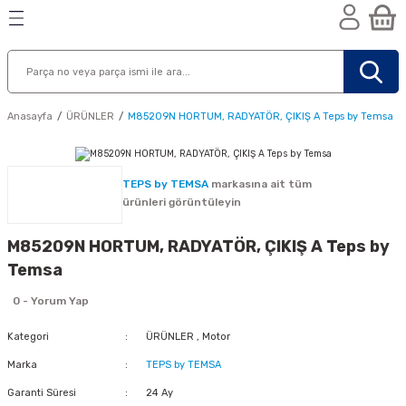
Geri Dön
Geri Dön
Geri Dön
n
Anasayfa
ÜRÜNLER
M85209N HORTUM, RADYATÖR, ÇIKIŞ A Teps by Temsa
TEPS by TEMSA
markasına ait tüm
ürünleri görüntüleyin
M85209N HORTUM, RADYATÖR, ÇIKIŞ A Teps by
Temsa
0 - Yorum Yap
Kategori
ÜRÜNLER
,
Motor
Marka
TEPS by TEMSA
nik
Garanti Süresi
24 Ay