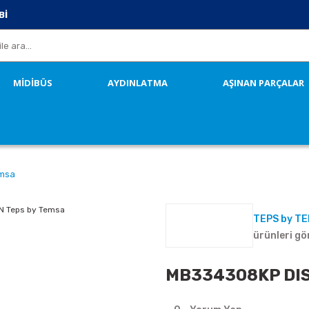
Bİ
MİDİBÜS
AYDINLATMA
AŞINAN PARÇALAR
emsa
TEPS by T
ürünleri gö
MB334308KP DIS