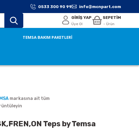
0533 300 90 99
info@mcnpart.com
GİRİŞ YAP
SEPETİM
Üye Ol
- Ürün
TEMSA BAKIM PAKETLERİ
EMSA
markasına ait tüm
rüntüleyin
K,FREN,ON Teps by Temsa