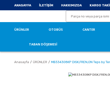
ANASAYFA
İLETİŞİM
HAKKIMIZDA
KARGO TAKİ
ÜRÜNLER
OTOBÜS
CANTER
TABAN DÖŞEMESİ
Anasayfa
ÜRÜNLER
MB334308KP DISK,FREN,ON Teps by T