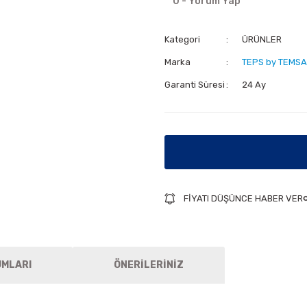
0 - Yorum Yap
Kategori
ÜRÜNLER
Marka
TEPS by TEMSA
Garanti Süresi
24 Ay
FİYATI DÜŞÜNCE HABER VER
UMLARI
ÖNERİLERİNİZ