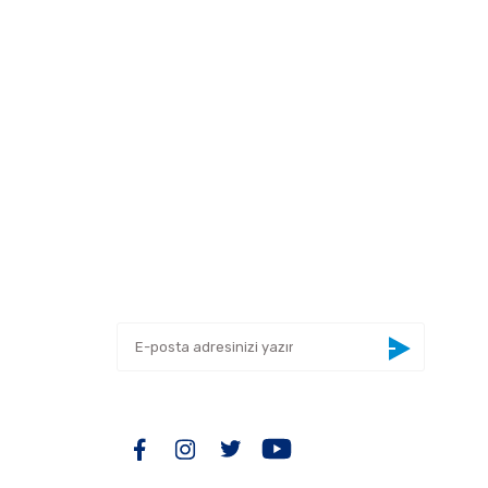
 tarafımıza iletebilirsiniz.
E-BÜLTEN
Yeniliklerden haberdar olmak için haber
bültenimize kaydolun
BİZİ TAKİP EDİN