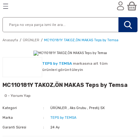
Geri Dön
Geri Dön
Geri Dön
n
Anasayfa
ÜRÜNLER
MC110181Y TAKOZ,ÖN MAKAS Teps by Temsa
TEPS by TEMSA
markasına ait tüm
ürünleri görüntüleyin
MC110181Y TAKOZ,ÖN MAKAS Teps by Temsa
0 - Yorum Yap
Kategori
ÜRÜNLER
,
Aks Grubu
,
Prestij SX
Marka
TEPS by TEMSA
Garanti Süresi
24 Ay
nik