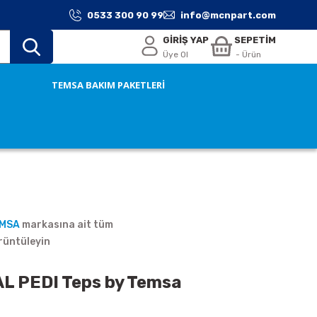
0533 300 90 99
info@mcnpart.com
GİRİŞ YAP
SEPETİM
Üye Ol
- Ürün
TEMSA BAKIM PAKETLERİ
EMSA
markasına ait tüm
rüntüleyin
 PEDI Teps by Temsa