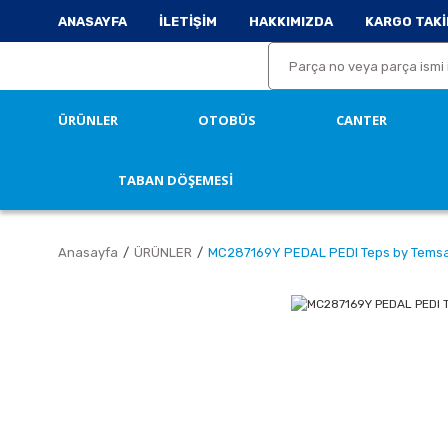
ANASAYFA
İLETİŞİM
HAKKIMIZDA
KARGO TAKİ
ÜRÜNLER
OTOBÜS
CANTER
TABAN DÖŞEMESİ
Anasayfa
ÜRÜNLER
MC287169Y PEDAL PEDI Teps by Tems