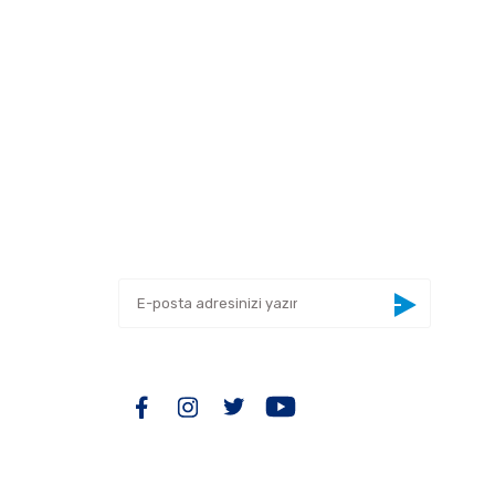
 tarafımıza iletebilirsiniz.
E-BÜLTEN
Yeniliklerden haberdar olmak için haber
bültenimize kaydolun
BİZİ TAKİP EDİN