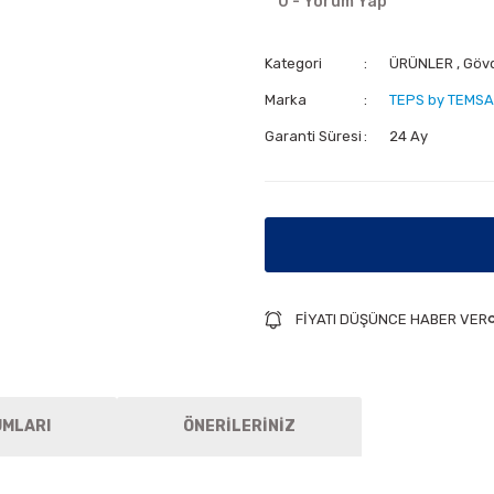
0 - Yorum Yap
Kategori
ÜRÜNLER
,
Göv
Marka
TEPS by TEMSA
Garanti Süresi
24 Ay
FİYATI DÜŞÜNCE HABER VER
UMLARI
ÖNERİLERİNİZ