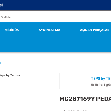
Bİ
MİDİBÜS
AYDINLATMA
AŞINAN PARÇALAR
a
TEPS by T
ürünleri gö
MC287169Y PEDAL