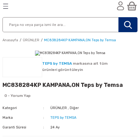
Geri Dön
Geri Dön
Geri Dön
n
Anasayfa
ÜRÜNLER
MC838284KP KAMPANA,ON Teps by Temsa
TEPS by TEMSA
markasına ait tüm
ürünleri görüntüleyin
MC838284KP KAMPANA,ON Teps by Temsa
0 - Yorum Yap
Kategori
ÜRÜNLER
,
Diğer
Marka
TEPS by TEMSA
Garanti Süresi
24 Ay
nik