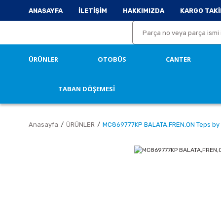
ANASAYFA
İLETİŞİM
HAKKIMIZDA
KARGO TAKİ
ÜRÜNLER
OTOBÜS
CANTER
TABAN DÖŞEMESİ
Anasayfa
ÜRÜNLER
MC869777KP BALATA,FREN,ON Teps by