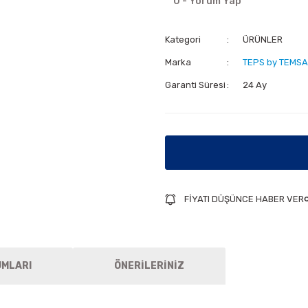
0 - Yorum Yap
Kategori
ÜRÜNLER
Marka
TEPS by TEMSA
Garanti Süresi
24 Ay
FİYATI DÜŞÜNCE HABER VER
UMLARI
ÖNERİLERİNİZ