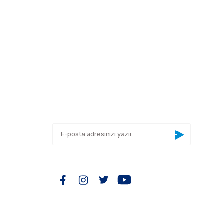
 tarafımıza iletebilirsiniz.
E-BÜLTEN
Yeniliklerden haberdar olmak için haber
bültenimize kaydolun
BİZİ TAKİP EDİN