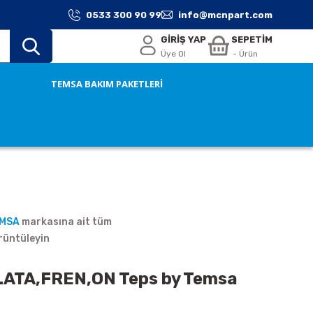
0533 300 90 99
info@mcnpart.com
GİRİŞ YAP
SEPETİM
Üye Ol
- Ürün
TEMSA BAKIM PAKETLERİ
EMSA
markasına ait tüm
rüntüleyin
ATA,FREN,ON Teps by Temsa