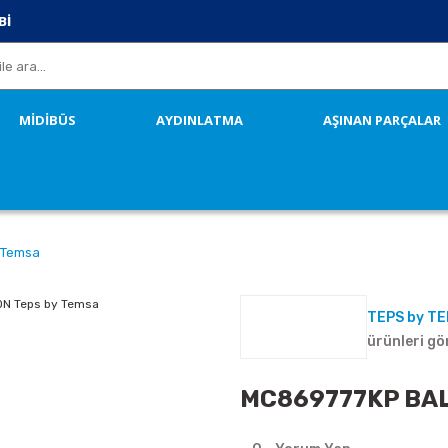
Bİ
MİDİBÜS
AYDINLATMA
AŞINAN PARÇALAR
 Temsa
TEPS by T
ürünleri gö
MC869777KP BAL