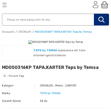
Geri Dön
Geri Dön
Geri Dön
n
Anasayfa
ÜRÜNLER
MD050316KP TAPA,KARTER Teps by Temsa
TEPS by TEMSA
markasına ait tüm
ürünleri görüntüleyin
MD050316KP TAPA,KARTER Teps by Temsa
0 - Yorum Yap
Kategori
ÜRÜNLER
,
Motor
,
CANTER
Marka
TEPS by TEMSA
Garanti Süresi
24 Ay
nik