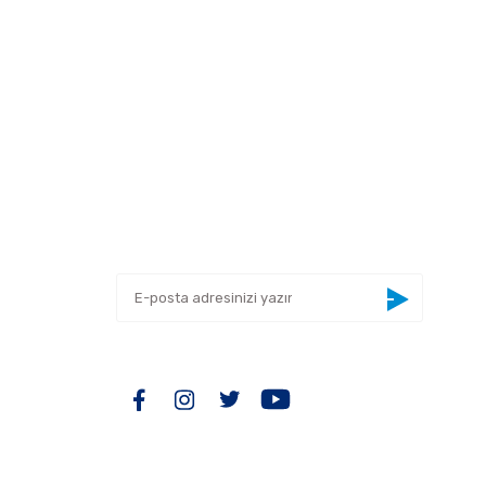
 tarafımıza iletebilirsiniz.
E-BÜLTEN
Yeniliklerden haberdar olmak için haber
bültenimize kaydolun
BİZİ TAKİP EDİN