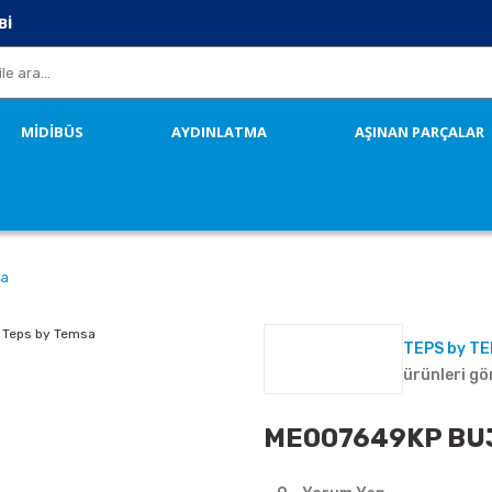
Bİ
MİDİBÜS
AYDINLATMA
AŞINAN PARÇALAR
sa
TEPS by T
ürünleri gö
ME007649KP BUJI