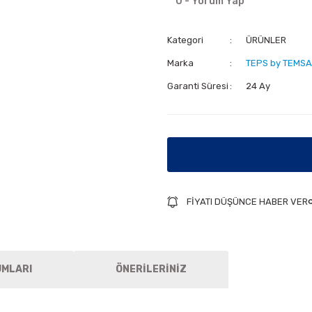
0 - Yorum Yap
Kategori
ÜRÜNLER
Marka
TEPS by TEMSA
Garanti Süresi
24 Ay
FİYATI DÜŞÜNCE HABER VER
UMLARI
ÖNERİLERİNİZ