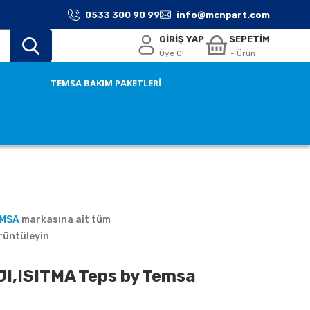
0533 300 90 99
info@mcnpart.com
GİRİŞ YAP
SEPETİM
Üye Ol
- Ürün
TEMSA BAKIM PAKETLERİ
EMSA
markasına ait tüm
rüntüleyin
,ISITMA Teps by Temsa