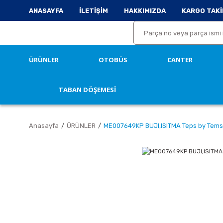
ANASAYFA
İLETİŞİM
HAKKIMIZDA
KARGO TAKİ
ÜRÜNLER
OTOBÜS
CANTER
TABAN DÖŞEMESİ
Anasayfa
ÜRÜNLER
ME007649KP BUJI,ISITMA Teps by Tem