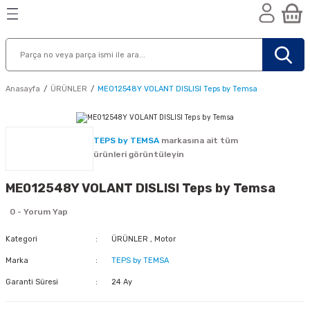
Geri Dön
Geri Dön
Geri Dön
n
Anasayfa
ÜRÜNLER
ME012548Y VOLANT DISLISI Teps by Temsa
TEPS by TEMSA
markasına ait tüm
ürünleri görüntüleyin
ME012548Y VOLANT DISLISI Teps by Temsa
0 - Yorum Yap
Kategori
ÜRÜNLER
,
Motor
Marka
TEPS by TEMSA
Garanti Süresi
24 Ay
nik