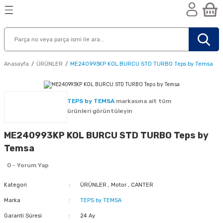
Geri Dön
Geri Dön
Geri Dön
n
Anasayfa
ÜRÜNLER
ME240993KP KOL BURCU STD TURBO Teps by Temsa
TEPS by TEMSA
markasına ait tüm
ürünleri görüntüleyin
ME240993KP KOL BURCU STD TURBO Teps by
Temsa
0 - Yorum Yap
Kategori
ÜRÜNLER
,
Motor
,
CANTER
Marka
TEPS by TEMSA
nik
Garanti Süresi
24 Ay