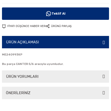
i
Teklif Al
FİYATI DÜŞÜNCE HABER VER
ÜRÜNÜ PAYLAŞ
ÜRÜN AÇIKLAMASI
ME240993KP
Bu parça CANTER 5/6 aracıyla uyumludur.
ÜRÜN YORUMLARI
ÖNERİLERİNİZ
Bu ürüne ilk yorumu siz yapın!
Bu ürünün fiyat bilgisi, resim, ürün açıklamalarında ve diğer
konularda yetersiz gördüğünüz noktaları öneri formunu