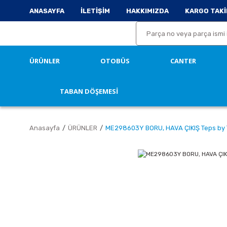
ANASAYFA
İLETİŞİM
HAKKIMIZDA
KARGO TAKİ
ÜRÜNLER
OTOBÜS
CANTER
TABAN DÖŞEMESİ
Anasayfa
ÜRÜNLER
ME298603Y BORU, HAVA ÇIKIŞ Teps by