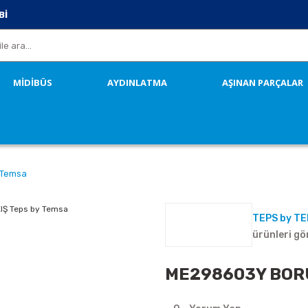
Bİ
MİDİBÜS
AYDINLATMA
AŞINAN PARÇALAR
 Temsa
TEPS by T
ürünleri gö
ME298603Y BORU,