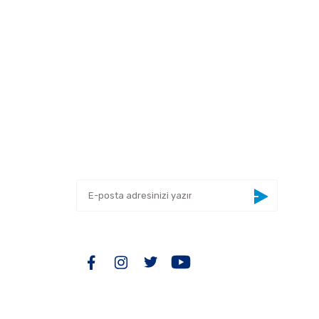
 tarafımıza iletebilirsiniz.
E-BÜLTEN
Yeniliklerden haberdar olmak için haber
bültenimize kaydolun
BİZİ TAKİP EDİN