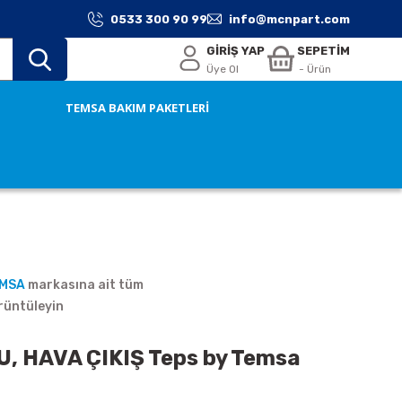
0533 300 90 99
info@mcnpart.com
GİRİŞ YAP
SEPETİM
Üye Ol
- Ürün
TEMSA BAKIM PAKETLERİ
EMSA
markasına ait tüm
rüntüleyin
 HAVA ÇIKIŞ Teps by Temsa