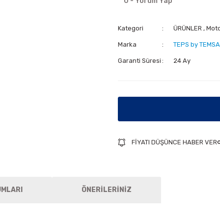
0 - Yorum Yap
Kategori
ÜRÜNLER
,
Mot
Marka
TEPS by TEMSA
Garanti Süresi
24 Ay
FİYATI DÜŞÜNCE HABER VER
UMLARI
ÖNERİLERİNİZ