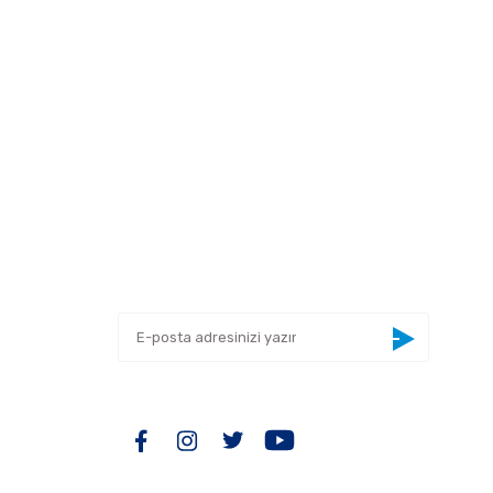
 tarafımıza iletebilirsiniz.
E-BÜLTEN
Yeniliklerden haberdar olmak için haber
bültenimize kaydolun
BİZİ TAKİP EDİN