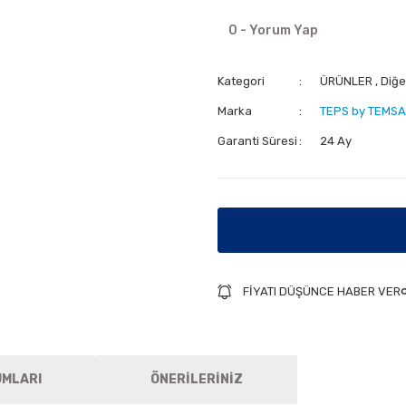
0 - Yorum Yap
Kategori
ÜRÜNLER
,
Diğe
Marka
TEPS by TEMSA
Garanti Süresi
24 Ay
FİYATI DÜŞÜNCE HABER VER
UMLARI
ÖNERİLERİNİZ