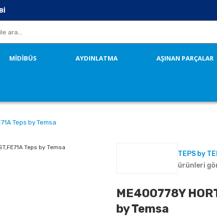
Bİ
MİDİBÜS
AYDINLATMA
AŞINAN PARÇALAR
1A Teps by Temsa
TEPS by T
ürünleri gö
ME400778Y HORT
by Temsa