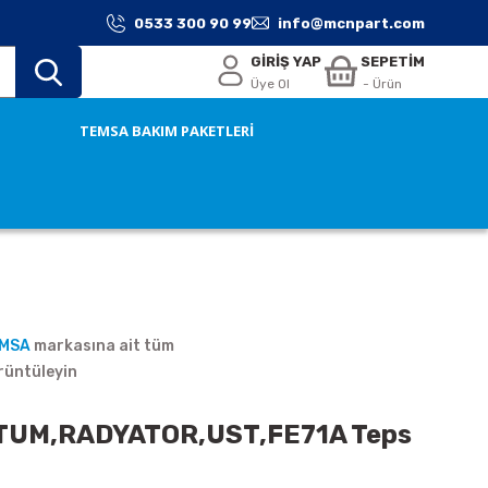
0533 300 90 99
info@mcnpart.com
GİRİŞ YAP
SEPETİM
Üye Ol
- Ürün
TEMSA BAKIM PAKETLERİ
EMSA
markasına ait tüm
rüntüleyin
UM,RADYATOR,UST,FE71A Teps