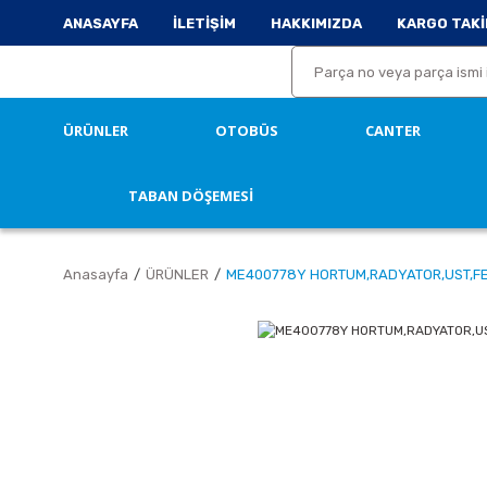
ANASAYFA
İLETİŞİM
HAKKIMIZDA
KARGO TAKİ
ÜRÜNLER
OTOBÜS
CANTER
TABAN DÖŞEMESİ
Anasayfa
ÜRÜNLER
ME400778Y HORTUM,RADYATOR,UST,FE7