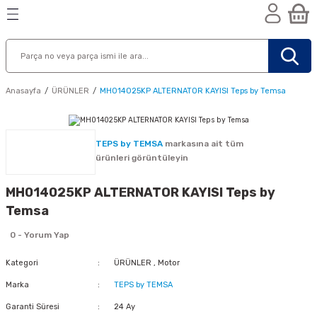
Geri Dön
Geri Dön
Geri Dön
n
Anasayfa
ÜRÜNLER
MH014025KP ALTERNATOR KAYISI Teps by Temsa
TEPS by TEMSA
markasına ait tüm
ürünleri görüntüleyin
MH014025KP ALTERNATOR KAYISI Teps by
Temsa
0 - Yorum Yap
Kategori
ÜRÜNLER
,
Motor
Marka
TEPS by TEMSA
nik
Garanti Süresi
24 Ay