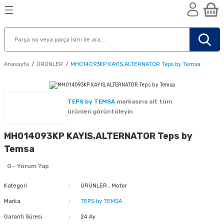
Geri Dön
Geri Dön
Geri Dön
n
Anasayfa
ÜRÜNLER
MH014093KP KAYIS,ALTERNATOR Teps by Temsa
TEPS by TEMSA
markasına ait tüm
ürünleri görüntüleyin
MH014093KP KAYIS,ALTERNATOR Teps by
Temsa
0 - Yorum Yap
Kategori
ÜRÜNLER
,
Motor
Marka
TEPS by TEMSA
nik
Garanti Süresi
24 Ay