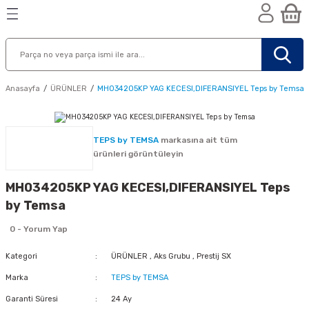
Geri Dön
Geri Dön
Geri Dön
n
Anasayfa
ÜRÜNLER
MH034205KP YAG KECESI,DIFERANSIYEL Teps by Temsa
TEPS by TEMSA
markasına ait tüm
ürünleri görüntüleyin
MH034205KP YAG KECESI,DIFERANSIYEL Teps
by Temsa
0 - Yorum Yap
Kategori
ÜRÜNLER
,
Aks Grubu
,
Prestij SX
Marka
TEPS by TEMSA
nik
Garanti Süresi
24 Ay