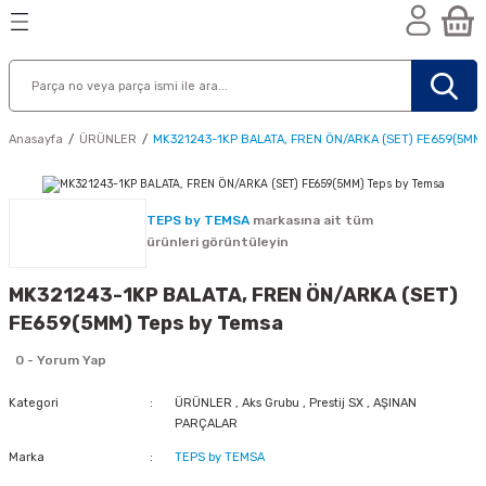
Geri Dön
Geri Dön
Geri Dön
n
Anasayfa
ÜRÜNLER
MK321243-1KP BALATA, FREN ÖN/ARKA (SET) FE659(5MM)
TEPS by TEMSA
markasına ait tüm
ürünleri görüntüleyin
MK321243-1KP BALATA, FREN ÖN/ARKA (SET)
FE659(5MM) Teps by Temsa
0 - Yorum Yap
Kategori
ÜRÜNLER
,
Aks Grubu
,
Prestij SX
,
AŞINAN
PARÇALAR
nik
Marka
TEPS by TEMSA