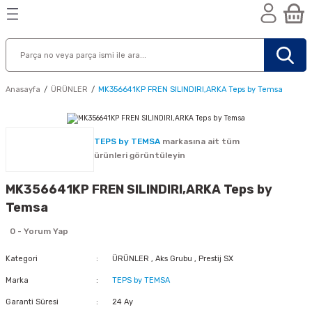
Geri Dön
Geri Dön
Geri Dön
n
Anasayfa
ÜRÜNLER
MK356641KP FREN SILINDIRI,ARKA Teps by Temsa
TEPS by TEMSA
markasına ait tüm
ürünleri görüntüleyin
MK356641KP FREN SILINDIRI,ARKA Teps by
Temsa
0 - Yorum Yap
Kategori
ÜRÜNLER
,
Aks Grubu
,
Prestij SX
Marka
TEPS by TEMSA
nik
Garanti Süresi
24 Ay