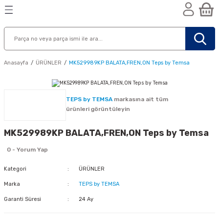
Geri Dön
Geri Dön
Geri Dön
n
Anasayfa
ÜRÜNLER
MK529989KP BALATA,FREN,ON Teps by Temsa
TEPS by TEMSA
markasına ait tüm
ürünleri görüntüleyin
MK529989KP BALATA,FREN,ON Teps by Temsa
0 - Yorum Yap
Kategori
ÜRÜNLER
Marka
TEPS by TEMSA
Garanti Süresi
24 Ay
nik