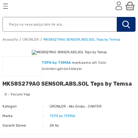
Geri Dön
Geri Dön
Geri Dön
n
Anasayfa
ÜRÜNLER
MK585279AG SENSOR,ABS,SOL Teps by Temsa
TEPS by TEMSA
markasına ait tüm
ürünleri görüntüleyin
MK585279AG SENSOR,ABS,SOL Teps by Temsa
0 - Yorum Yap
Kategori
ÜRÜNLER
,
Aks Grubu
,
CANTER
Marka
TEPS by TEMSA
Garanti Süresi
24 Ay
nik