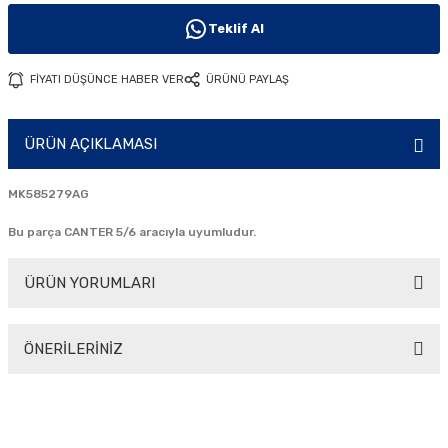
i
Teklif Al
FİYATI DÜŞÜNCE HABER VER
ÜRÜNÜ PAYLAŞ
ÜRÜN AÇIKLAMASI
MK585279AG
Bu parça CANTER 5/6 aracıyla uyumludur.
ÜRÜN YORUMLARI
ÖNERİLERİNİZ
Bu ürüne ilk yorumu siz yapın!
Bu ürünün fiyat bilgisi, resim, ürün açıklamalarında ve diğer
konularda yetersiz gördüğünüz noktaları öneri formunu
Yorum Yaz
kullanarak tarafımıza iletebilirsiniz.