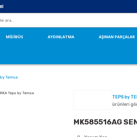
Bİ
MİDİBÜS
AYDINLATMA
AŞINAN PARÇALAR
by Temsa
TEPS by T
ürünleri gö
MK585516AG SEN