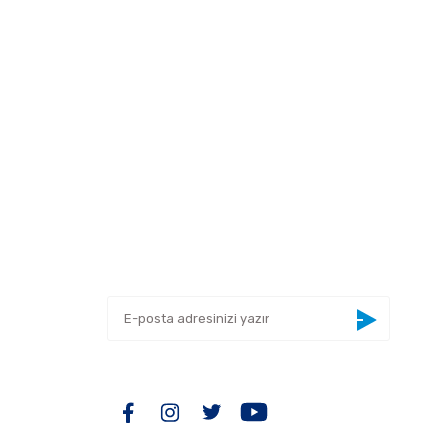
 tarafımıza iletebilirsiniz.
E-BÜLTEN
Yeniliklerden haberdar olmak için haber
bültenimize kaydolun
BİZİ TAKİP EDİN