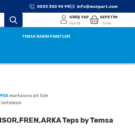
0533 300 90 99
info@mcnpart.com
GİRİŞ YAP
SEPETİM
Üye Ol
- Ürün
TEMSA BAKIM PAKETLERİ
EMSA
markasına ait tüm
rüntüleyin
SOR,FREN,ARKA Teps by Temsa