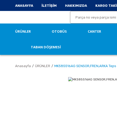
ANASAYFA
İLETİŞİM
HAKKIMIZDA
KARGO TAKİ
ÜRÜNLER
OTOBÜS
CANTER
TABAN DÖŞEMESİ
Anasayfa
ÜRÜNLER
MK585516AG SENSOR,FREN,ARKA Teps 