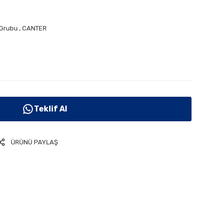
 Grubu
,
CANTER
Teklif Al
ÜRÜNÜ PAYLAŞ