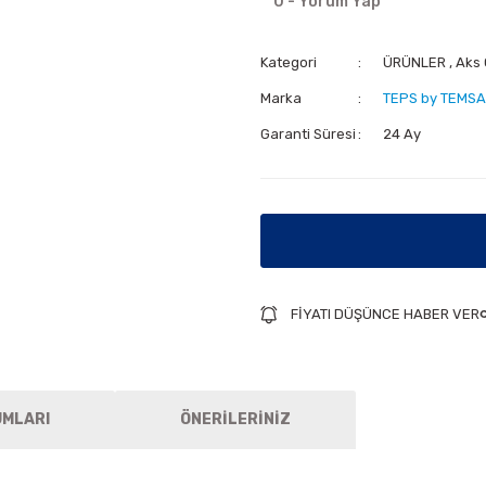
0 - Yorum Yap
Kategori
ÜRÜNLER
,
Aks
Marka
TEPS by TEMSA
Garanti Süresi
24 Ay
FİYATI DÜŞÜNCE HABER VER
UMLARI
ÖNERİLERİNİZ