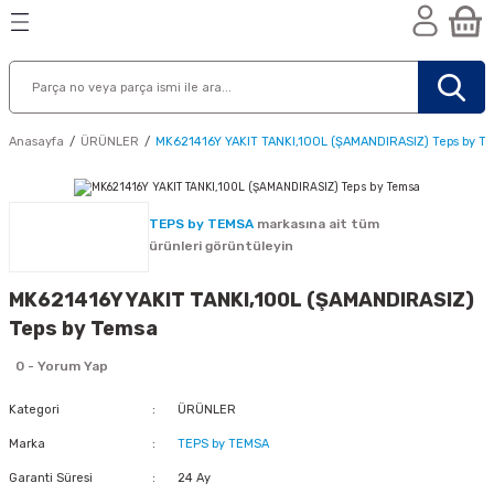
Geri Dön
Geri Dön
Geri Dön
n
Anasayfa
ÜRÜNLER
MK621416Y YAKIT TANKI,100L (ŞAMANDIRASIZ) Teps by T
TEPS by TEMSA
markasına ait tüm
ürünleri görüntüleyin
MK621416Y YAKIT TANKI,100L (ŞAMANDIRASIZ)
Teps by Temsa
0 - Yorum Yap
Kategori
ÜRÜNLER
Marka
TEPS by TEMSA
nik
Garanti Süresi
24 Ay