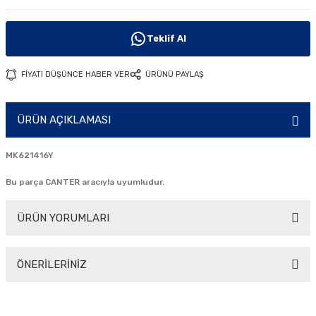
i
Teklif Al
FİYATI DÜŞÜNCE HABER VER
ÜRÜNÜ PAYLAŞ
ÜRÜN AÇIKLAMASI
MK621416Y
Bu parça CANTER aracıyla uyumludur.
ÜRÜN YORUMLARI
ÖNERİLERİNİZ
Bu ürüne ilk yorumu siz yapın!
Bu ürünün fiyat bilgisi, resim, ürün açıklamalarında ve diğer
konularda yetersiz gördüğünüz noktaları öneri formunu