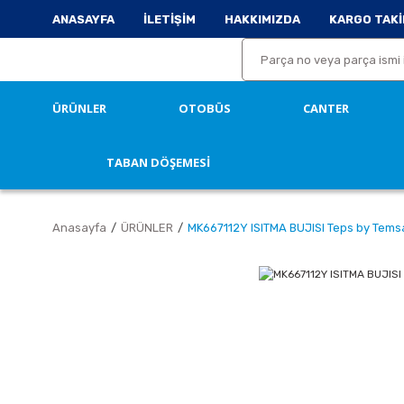
ANASAYFA
İLETİŞİM
HAKKIMIZDA
KARGO TAKİ
ÜRÜNLER
OTOBÜS
CANTER
TABAN DÖŞEMESİ
Anasayfa
ÜRÜNLER
MK667112Y ISITMA BUJISI Teps by Tems