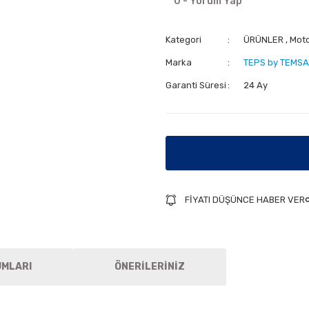
0 - Yorum Yap
Kategori
ÜRÜNLER
,
Mot
Marka
TEPS by TEMSA
Garanti Süresi
24 Ay
FİYATI DÜŞÜNCE HABER VER
UMLARI
ÖNERİLERİNİZ