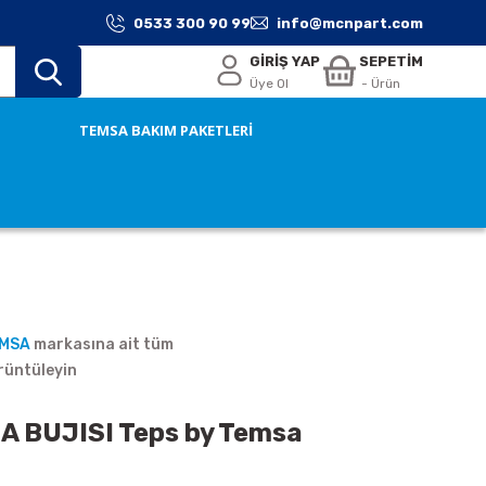
0533 300 90 99
info@mcnpart.com
GİRİŞ YAP
SEPETİM
Üye Ol
- Ürün
TEMSA BAKIM PAKETLERİ
EMSA
markasına ait tüm
rüntüleyin
A BUJISI Teps by Temsa