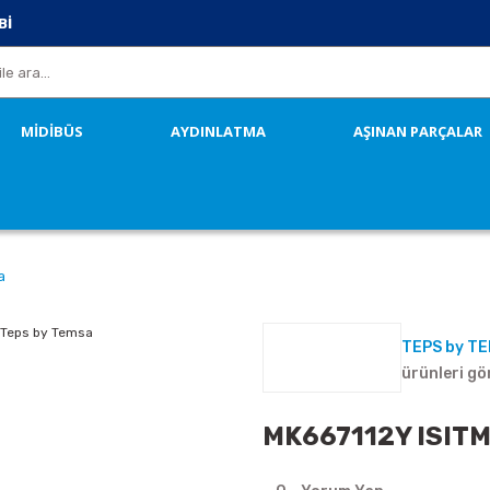
Bİ
MİDİBÜS
AYDINLATMA
AŞINAN PARÇALAR
a
TEPS by T
ürünleri gö
MK667112Y ISITM