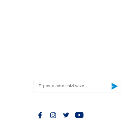
 tarafımıza iletebilirsiniz.
E-BÜLTEN
Yeniliklerden haberdar olmak için haber
bültenimize kaydolun
BİZİ TAKİP EDİN