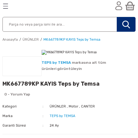
Geri Dön
Geri Dön
Geri Dön
n
Anasayfa
ÜRÜNLER
MK667789KP KAYIS Teps by Temsa
TEPS by TEMSA
markasına ait tüm
ürünleri görüntüleyin
MK667789KP KAYIS Teps by Temsa
0 - Yorum Yap
Kategori
ÜRÜNLER
,
Motor
,
CANTER
Marka
TEPS by TEMSA
Garanti Süresi
24 Ay
nik