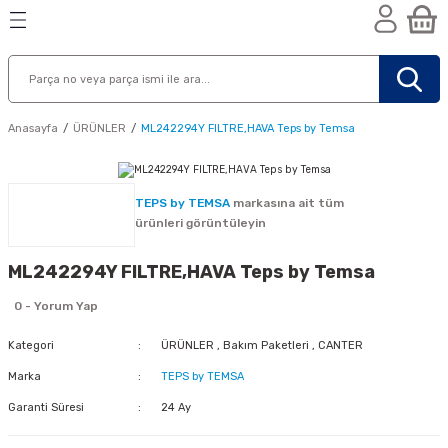
Geri Dön
Geri Dön
Geri Dön
n
Anasayfa
ÜRÜNLER
ML242294Y FILTRE,HAVA Teps by Temsa
TEPS by TEMSA
markasına ait tüm
ürünleri görüntüleyin
ML242294Y FILTRE,HAVA Teps by Temsa
0 - Yorum Yap
Kategori
ÜRÜNLER
,
Bakım Paketleri
,
CANTER
Marka
TEPS by TEMSA
Garanti Süresi
24 Ay
nik