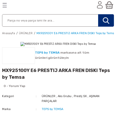
Geri Dön
Geri Dön
Geri Dön
n
Anasayfa
ÜRÜNLER
MX925100Y E6 PRESTIJ ARKA FREN DISKI Teps by Temsa
TEPS by TEMSA
markasına ait tüm
ürünleri görüntüleyin
MX925100Y E6 PRESTIJ ARKA FREN DISKI Teps
by Temsa
0 - Yorum Yap
Kategori
ÜRÜNLER
,
Aks Grubu
,
Prestij SX
,
AŞINAN
PARÇALAR
nik
Marka
TEPS by TEMSA