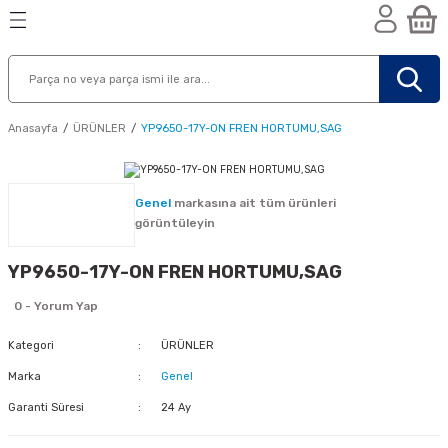
Geri Dön
Geri Dön
Geri Dön
n
Anasayfa
ÜRÜNLER
YP9650-17Y-ON FREN HORTUMU,SAG
Genel
markasına ait tüm ürünleri
görüntüleyin
YP9650-17Y-ON FREN HORTUMU,SAG
0 - Yorum Yap
Kategori
ÜRÜNLER
Marka
Genel
Garanti Süresi
24 Ay
nik