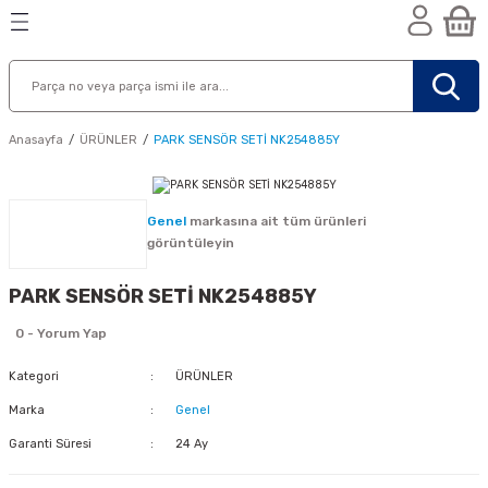
Geri Dön
Geri Dön
Geri Dön
n
Anasayfa
ÜRÜNLER
PARK SENSÖR SETİ NK254885Y
Genel
markasına ait tüm ürünleri
görüntüleyin
PARK SENSÖR SETİ NK254885Y
0 - Yorum Yap
Kategori
ÜRÜNLER
Marka
Genel
Garanti Süresi
24 Ay
nik