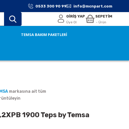
0533 300 90 99
info@mcnpart.com
GİRİŞ YAP
SEPETİM
Üye Ol
- Ürün
TEMSA BAKIM PAKETLERİ
EMSA
markasına ait tüm
rüntüleyin
,2XPB 1900 Teps by Temsa