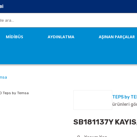
Bİ
MİDİBÜS
AYDINLATMA
AŞINAN PARÇALAR
emsa
TEPS by T
ürünleri gö
SB181137Y KAYIS