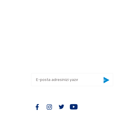
 tarafımıza iletebilirsiniz.
E-BÜLTEN
Yeniliklerden haberdar olmak için haber
bültenimize kaydolun
BİZİ TAKİP EDİN