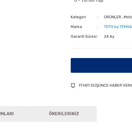
0 - Yorum Yap
Kategori
ÜRÜNLER
,
Mot
Marka
TEPS by TEMSA
Garanti Süresi
24 Ay
FİYATI DÜŞÜNCE HABER VER
UMLARI
ÖNERİLERİNİZ