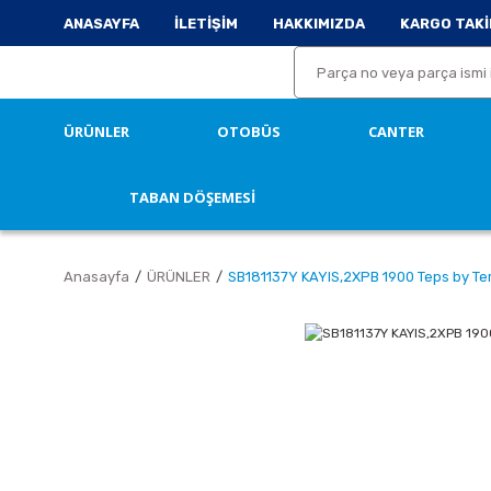
ANASAYFA
İLETİŞİM
HAKKIMIZDA
KARGO TAKİ
ÜRÜNLER
OTOBÜS
CANTER
TABAN DÖŞEMESİ
Anasayfa
ÜRÜNLER
SB181137Y KAYIS,2XPB 1900 Teps by T