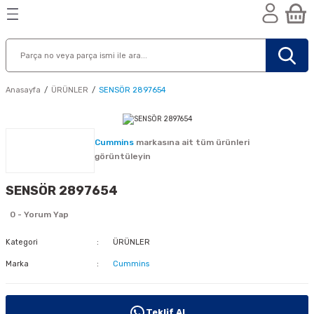
Geri Dön
Geri Dön
Geri Dön
n
Anasayfa
ÜRÜNLER
SENSÖR 2897654
Cummins
markasına ait tüm ürünleri
görüntüleyin
SENSÖR 2897654
0 - Yorum Yap
Kategori
ÜRÜNLER
Marka
Cummins
nik
Teklif Al