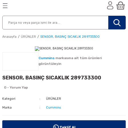
Geri Dön
Geri Dön
Geri Dön
n
Anasayfa
ÜRÜNLER
SENSOR, BASINÇ SICAKLIK 289733300
Cummins
markasına ait tüm ürünleri
görüntüleyin
SENSOR, BASINÇ SICAKLIK 289733300
0 - Yorum Yap
Kategori
ÜRÜNLER
Marka
Cummins
nik
Teklif Al