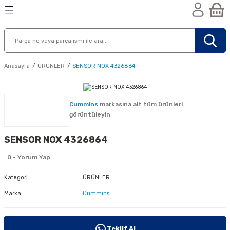
Geri Dön
Geri Dön
Geri Dön
n
Anasayfa
ÜRÜNLER
SENSOR NOX 4326864
Cummins
markasına ait tüm ürünleri
görüntüleyin
SENSOR NOX 4326864
0 - Yorum Yap
Kategori
ÜRÜNLER
Marka
Cummins
nik
Teklif Al