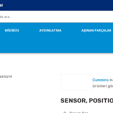
Bİ
MİDİBÜS
AYDINLATMA
AŞINAN PARÇALAR
Cummins
ma
ürünleri gö
SENSOR, POSITI