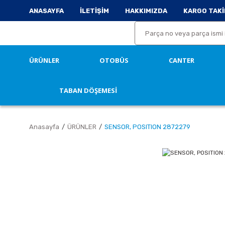
ANASAYFA
İLETİŞİM
HAKKIMIZDA
KARGO TAKİ
ÜRÜNLER
OTOBÜS
CANTER
TABAN DÖŞEMESİ
Anasayfa
ÜRÜNLER
SENSOR, POSITION 2872279