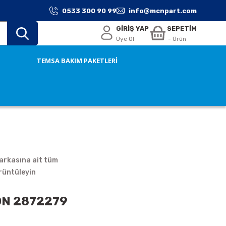
0533 300 90 99
info@mcnpart.com
GİRİŞ YAP
SEPETİM
Üye Ol
- Ürün
TEMSA BAKIM PAKETLERİ
rkasına ait tüm
rüntüleyin
ON 2872279