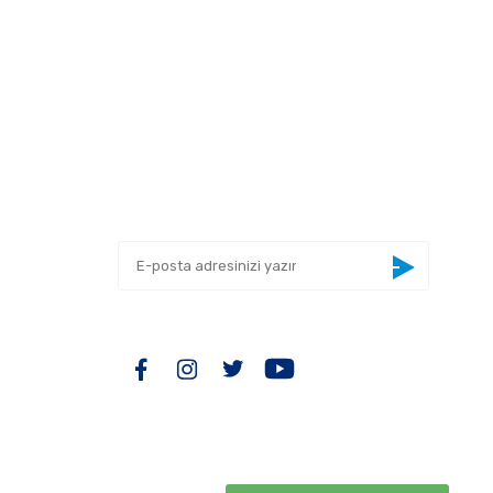
 tarafımıza iletebilirsiniz.
E-BÜLTEN
Yeniliklerden haberdar olmak için haber
bültenimize kaydolun
BİZİ TAKİP EDİN